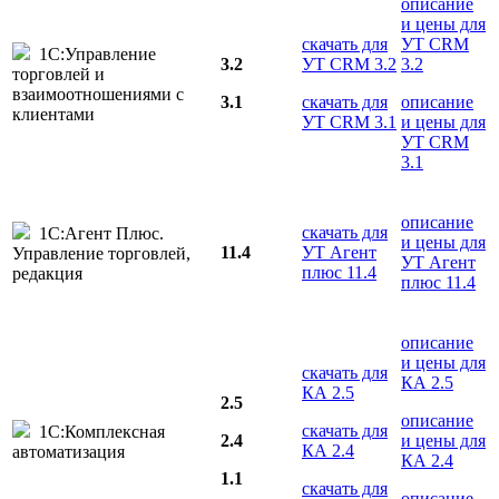
описание
и цены для
скачать для
УТ CRM
1С:Управление
3.2
УТ CRM 3.2
3.2
торговлей и
взаимоотношениями с
3.1
скачать для
описание
клиентами
УТ CRM 3.1
и цены для
УТ CRM
3.1
описание
скачать для
1С:Агент Плюс.
и цены для
11.4
УТ Агент
Управление торговлей,
УТ Агент
плюс 11.4
редакция
плюс 11.4
описание
и цены для
скачать для
КА 2.5
КА 2.5
2.5
описание
скачать для
1С:Комплексная
2.4
и цены для
КА 2.4
автоматизация
КА 2.4
1.1
скачать для
описание