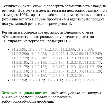
Технически очень сложно проверить совместимость с каждым
релизом. Поэтому мы делаем тесты на некоторых релизах, при
этом даем 100% гарантию работы на промежуточных релизах
(это означает, что в случае проблем - мы адаптируем продукт
под указанный релиз или вернем деньги).
Результаты проверки совместимости Внешнего отчета
«Отвалившиеся и потерянные покупатели» с релизами
1С:Управление торговлей, редакция 11.2:
11.2.3.95
;
11.2.3.84
;
11.2.3.83
;
11.2.3.66
;
11.2.3.300
;
11.2.3.290
;
11.2.3.284
;
11.2.3.278
;
11.2.3.266
;
11.2.3.242
;
11.2.3.229
;
11.2.3.218
;
11.2.3.213
;
11.2.3.202
;
11.2.3.200
;
11.2.3.195
;
11.2.3.189
;
11.2.3.185
;
11.2.3.182
;
11.2.3.177
;
11.2.3.175
;
11.2.3.173
;
11.2.3.168
;
11.2.3.163
;
11.2.3.159
;
11.2.3.150
;
11.2.3.143
;
11.2.3.137
;
11.2.3.135
;
11.2.3.129
;
11.2.3.124
;
11.2.3.120
;
11.2.3.108
;
11.2.3.101
;
11.2.2.94
;
11.2.2.119
;
11.2.2.116
;
11.2.2.106
;
11.2.2.100
;
Зеленым жирным цветом
– выделены релизы, на которых
мы лично протестировали и подтвердили
работоспособность продукта;