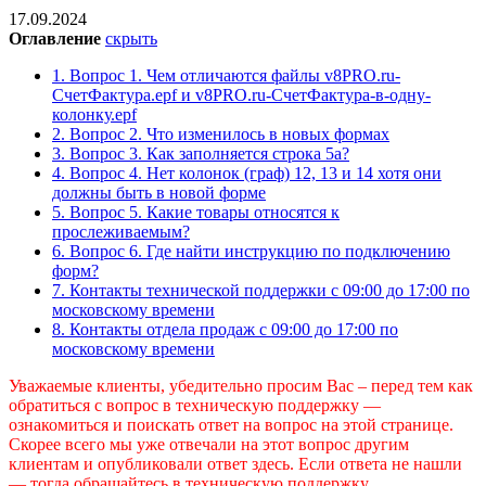
17.09.2024
Оглавление
скрыть
1.
Вопрос 1. Чем отличаются файлы v8PRO.ru-
СчетФактура.epf и v8PRO.ru-СчетФактура-в-одну-
колонку.epf
2.
Вопрос 2. Что изменилось в новых формах
3.
Вопрос 3. Как заполняется строка 5а?
4.
Вопрос 4. Нет колонок (граф) 12, 13 и 14 хотя они
должны быть в новой форме
5.
Вопрос 5. Какие товары относятся к
прослеживаемым?
6.
Вопрос 6. Где найти инструкцию по подключению
форм?
7.
Контакты технической поддержки c 09:00 до 17:00 по
московскому времени
8.
Контакты отдела продаж c 09:00 до 17:00 по
московскому времени
Уважаемые клиенты, убедительно просим Вас – перед тем как
обратиться с вопрос в техническую поддержку —
ознакомиться и поискать ответ на вопрос на этой странице.
Скорее всего мы уже отвечали на этот вопрос другим
клиентам и опубликовали ответ здесь. Если ответа не нашли
— тогда обращайтесь в техническую поддержку.