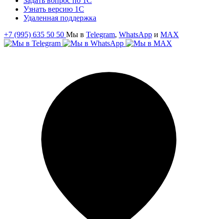
Задать вопрос по 1С
Узнать версию 1С
Удаленная поддержка
+7 (995) 635 50 50
Мы в
Telegram
,
WhatsApp
и
MAX