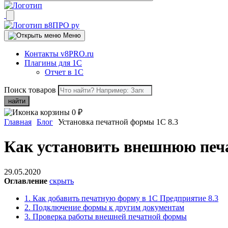
Меню
Контакты v8PRO.ru
Плагины для 1С
Отчет в 1С
Поиск товаров
найти
0
₽
Главная
Блог
Установка печатной формы 1С 8.3
Как установить внешнюю печа
29.05.2020
Оглавление
скрыть
1.
Как добавить печатную форму в 1С Предприятие 8.3
2.
Подключение формы к другим документам
3.
Проверка работы внешней печатной формы