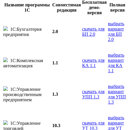
Бесплатная
Название программы
Совместимая
Полная
демо-
1С
редакция
версия
версия
выбрать
скачать для
вариант
1С:Бухгалтерия
2.0
БП 2.0
для БП
предприятия
2.0
выбрать
скачать для
вариант
1С:Комплексная
1.1
КА 1.1
для КА
автоматизация
1.1
выбрать
1С:Управление
скачать для
вариант
1.3
производственным
УПП 1.3
для УПП
предприятием
1.3
выбрать
скачать для
вариант
1С:Управление
10.3
УТ 10.3
для УТ
торговлей