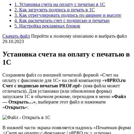
1.
Установка счета на оплату с печатью в 1С
2.
Как загрузить подпись и печать в 1С
3.
Как отрегулировать подпись по ширине и высоте
4.
Как распечатать счет с подписью и печатью
5.
Настройка рекламных блоков
Скачать файл
Перейти к полному описанию и выбрать файл
29.10.2023
Установка счета на оплату с печатью в
1С
Сохраняем файл со внешней печатной формой «Счет на
оплату с факсимиле для 1С» на свой компьютер «
v8PRO.ru
Счет с подписью печатью PROF.epf
» (имя файла может
отличаться). Для установки (или обновления формы)
запускаем 1С в обычном режиме, переходим в меню
«Файл
— Открыть…»
, выбираем этот файл и нажимаем
«
Открыть
»:
В нижней части экрана появляется надпись «
Печатная форма
<Счет на оплату с факсимиле | v8PRO.ru > успешно