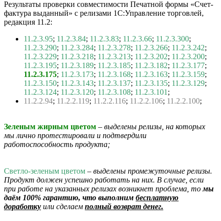
Результаты проверки совместимости Печатной формы «Счет-
фактура выданный» с релизами 1С:Управление торговлей,
редакция 11.2:
11.2.3.95
;
11.2.3.84
;
11.2.3.83
;
11.2.3.66
;
11.2.3.300
;
11.2.3.290
;
11.2.3.284
;
11.2.3.278
;
11.2.3.266
;
11.2.3.242
;
11.2.3.229
;
11.2.3.218
;
11.2.3.213
;
11.2.3.202
;
11.2.3.200
;
11.2.3.195
;
11.2.3.189
;
11.2.3.185
;
11.2.3.182
;
11.2.3.177
;
11.2.3.175
;
11.2.3.173
;
11.2.3.168
;
11.2.3.163
;
11.2.3.159
;
11.2.3.150
;
11.2.3.143
;
11.2.3.137
;
11.2.3.135
;
11.2.3.129
;
11.2.3.124
;
11.2.3.120
;
11.2.3.108
;
11.2.3.101
;
11.2.2.94
;
11.2.2.119
;
11.2.2.116
;
11.2.2.106
;
11.2.2.100
;
Зеленым жирным цветом
– выделены релизы, на которых
мы лично протестировали и подтвердили
работоспособность продукта;
Светло-зеленым цветом
– выделены промежуточные релизы.
Продукт должен успешно работать на них. В случае, если
при работе на указанных релизах возникнет проблема, то
мы
даём 100% гарантию, что выполним
бесплатную
доработку
или сделаем
полный возврат денег.