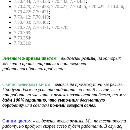
7.70.434
;
7.70.433
;
7.70.432
;
7.70.431
;
7.70.429
;
7.70.428
;
7.70.427
;
7.70.426
;
7.70.425
;
7.70.424
;
7.70.422
;
7.70.421
;
7.70.412
;
7.70.410
;
7.70.403
;
7.70.402
;
7.70.372
;
7.70.371
;
7.70.370
;
7.70.369
;
7.70.354
;
7.70.316
;
Зеленым жирным цветом
– выделены релизы, на которых
мы лично протестировали и подтвердили
работоспособность продукта;
Светло-зеленым цветом
– выделены промежуточные релизы.
Продукт должен успешно работать на них. В случае, если
при работе на указанных релизах возникнет проблема, то
мы
даём 100% гарантию, что выполним
бесплатную
доработку
или сделаем
полный возврат денег.
Синим цветом
– выделены новые релизы. Мы не тестировали
работу, но продукт скорее всего будет работать. В случае,