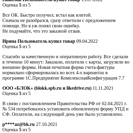
Оценка
5
из 5
Все ОК. Быстро получил, встал как влитой.
Сначала не разобрался, сразу ответили с предложением
помощи. Но я уж понял свою ошибку.
Не подумайте, что это заказной отзыв.
Ирина
Пользователь купил товар
09.04.2022
Оценка
5
из 5
Спасибо за качественную и оперативную работу. Все сделали
в течении 10 минут: Заказали, оплатили с карты, загрузили во
внешние формы. Новая печатная форма счета-фактуры
нормально сформировалась во всех 4-х вариантах в
программе 1С.Предприятие КомплекснаяКонфигурация 7.7
ООО «БЛОК» (blokk.spb.ru и likedrive.ru)
11.11.2021
Оценка
5
из 5
В связи с постановлением Правительства РФ от 02.04.2021 г.
№ 534 потребовалось установить обновленную форму УПД и
СФ. Оплатили, на следующий день уже было установлено.
p****az@bk.ru
27.10.2021
Оценка
5
из 5