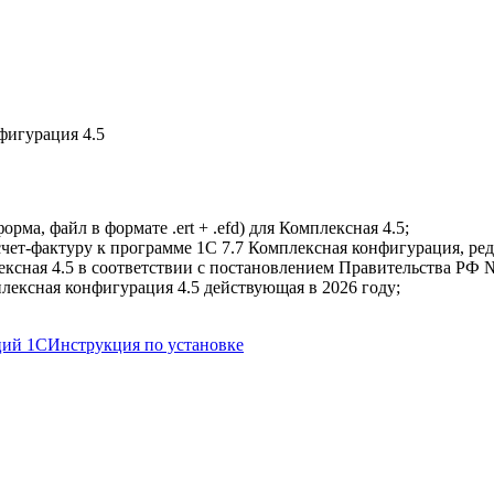
рма, файл в формате .ert + .efd) для Комплексная 4.5;
т-фактуру к программе 1С 7.7 Комплексная конфигурация, реда
сная 4.5 в соответствии с постановлением Правительства РФ №2
плексная конфигурация 4.5 действующая в 2026 году;
ций 1С
Инструкция по установке