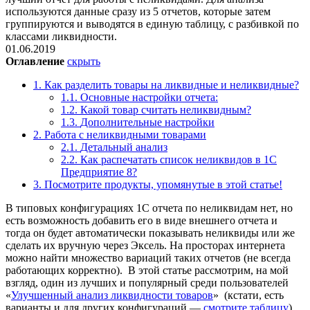
используются данные сразу из 5 отчетов, которые затем
группируются и выводятся в единую таблицу, с разбивкой по
классами ликвидности.
01.06.2019
Оглавление
скрыть
1.
Как разделить товары на ликвидные и неликвидные?
1.1.
Основные настройки отчета:
1.2.
Какой товар считать неликвидным?
1.3.
Дополнительные настройки
2.
Работа с неликвидными товарами
2.1.
Детальный анализ
2.2.
Как распечатать список неликвидов в 1С
Предприятие 8?
3.
Посмотрите продукты, упомянутые в этой статье!
В типовых конфигурациях 1С отчета по неликвидам нет, но
есть возможность добавить его в виде внешнего отчета и
тогда он будет автоматически показывать неликвиды или же
сделать их вручную через Эксель. На просторах интернета
можно найти множество вариаций таких отчетов (не всегда
работающих корректно). В этой статье рассмотрим, на мой
взгляд, один из лучших и популярный среди пользователей
«
Улучшенный анализ ликвидности товаров
»
(кстати, есть
варианты и для других конфигураций —
смотрите таблицу
).