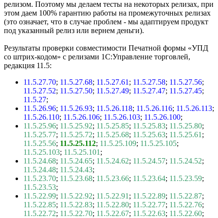
релизом. Поэтому мы делаем тесты на некоторых релизах, при
этом даем 100% гарантию работы на промежуточных релизах
(это означает, что в случае проблем - мы адаптируем продукт
под указанный релиз или вернем деньги).
Результаты проверки совместимости Печатной формы «УПД
со штрих-кодом» с релизами 1С:Управление торговлей,
редакция 11.5:
11.5.27.70
;
11.5.27.68
;
11.5.27.61
;
11.5.27.58
;
11.5.27.56
;
11.5.27.52
;
11.5.27.50
;
11.5.27.49
;
11.5.27.47
;
11.5.27.45
;
11.5.27
;
11.5.26.96
;
11.5.26.93
;
11.5.26.118
;
11.5.26.116
;
11.5.26.113
;
11.5.26.110
;
11.5.26.106
;
11.5.26.103
;
11.5.26.100
;
11.5.25.96
;
11.5.25.92
;
11.5.25.85
;
11.5.25.83
;
11.5.25.80
;
11.5.25.77
;
11.5.25.72
;
11.5.25.68
;
11.5.25.63
;
11.5.25.61
;
11.5.25.56
;
11.5.25.112
;
11.5.25.109
;
11.5.25.105
;
11.5.25.103
;
11.5.25.101
;
11.5.24.68
;
11.5.24.65
;
11.5.24.62
;
11.5.24.57
;
11.5.24.52
;
11.5.24.48
;
11.5.24.43
;
11.5.23.70
;
11.5.23.68
;
11.5.23.66
;
11.5.23.64
;
11.5.23.59
;
11.5.23.53
;
11.5.22.99
;
11.5.22.92
;
11.5.22.91
;
11.5.22.89
;
11.5.22.87
;
11.5.22.85
;
11.5.22.83
;
11.5.22.80
;
11.5.22.77
;
11.5.22.76
;
11.5.22.72
;
11.5.22.70
;
11.5.22.67
;
11.5.22.63
;
11.5.22.60
;