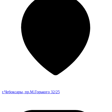
г.Чебоксары
, пр.М.Горького 32/25