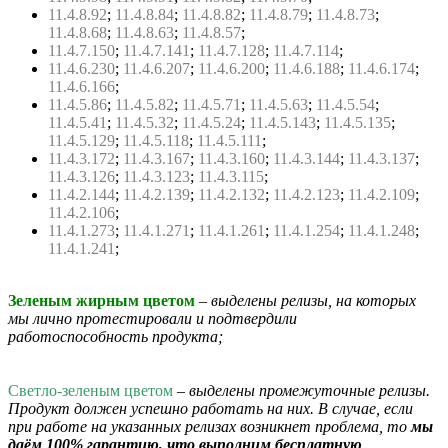
11.4.8.92
;
11.4.8.84
;
11.4.8.82
;
11.4.8.79
;
11.4.8.73
;
11.4.8.68
;
11.4.8.63
;
11.4.8.57
;
11.4.7.150
;
11.4.7.141
;
11.4.7.128
;
11.4.7.114
;
11.4.6.230
;
11.4.6.207
;
11.4.6.200
;
11.4.6.188
;
11.4.6.174
;
11.4.6.166
;
11.4.5.86
;
11.4.5.82
;
11.4.5.71
;
11.4.5.63
;
11.4.5.54
;
11.4.5.41
;
11.4.5.32
;
11.4.5.24
;
11.4.5.143
;
11.4.5.135
;
11.4.5.129
;
11.4.5.118
;
11.4.5.111
;
11.4.3.172
;
11.4.3.167
;
11.4.3.160
;
11.4.3.144
;
11.4.3.137
;
11.4.3.126
;
11.4.3.123
;
11.4.3.115
;
11.4.2.144
;
11.4.2.139
;
11.4.2.132
;
11.4.2.123
;
11.4.2.109
;
11.4.2.106
;
11.4.1.273
;
11.4.1.271
;
11.4.1.261
;
11.4.1.254
;
11.4.1.248
;
11.4.1.241
;
Зеленым жирным цветом
– выделены релизы, на которых
мы лично протестировали и подтвердили
работоспособность продукта;
Светло-зеленым цветом
– выделены промежуточные релизы.
Продукт должен успешно работать на них. В случае, если
при работе на указанных релизах возникнет проблема, то
мы
даём 100% гарантию, что выполним
бесплатную