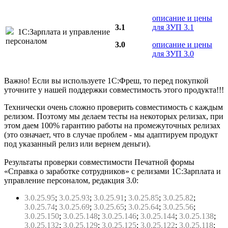
описание и цены
3.1
для ЗУП 3.1
1С:Зарплата и управление
персоналом
3.0
описание и цены
для ЗУП 3.0
Важно! Если вы используете 1С:Фреш, то перед покупкой
уточните у нашей поддержки совместимость этого продукта!!!
Технически очень сложно проверить совместимость с каждым
релизом. Поэтому мы делаем тесты на некоторых релизах, при
этом даем 100% гарантию работы на промежуточных релизах
(это означает, что в случае проблем - мы адаптируем продукт
под указанный релиз или вернем деньги).
Результаты проверки совместимости Печатной формы
«Справка о заработке сотрудников» с релизами 1С:Зарплата и
управление персоналом, редакция 3.0:
3.0.25.95
;
3.0.25.93
;
3.0.25.91
;
3.0.25.85
;
3.0.25.82
;
3.0.25.74
;
3.0.25.69
;
3.0.25.65
;
3.0.25.64
;
3.0.25.56
;
3.0.25.150
;
3.0.25.148
;
3.0.25.146
;
3.0.25.144
;
3.0.25.138
;
3.0.25.132
;
3.0.25.129
;
3.0.25.125
;
3.0.25.122
;
3.0.25.118
;