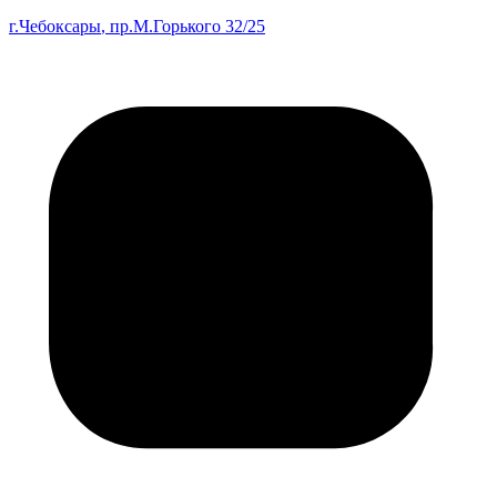
г.Чебоксары
, пр.М.Горького 32/25