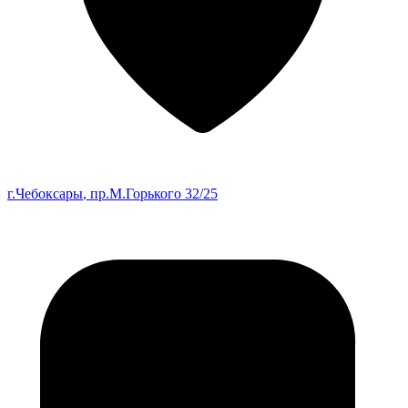
г.Чебоксары
, пр.М.Горького 32/25