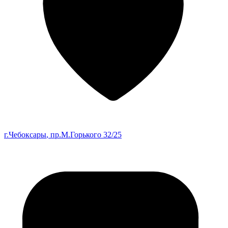
г.Чебоксары
, пр.М.Горького 32/25