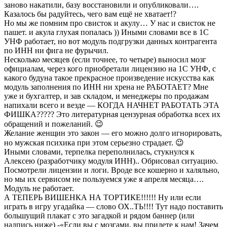
заново накатили, базу восстановили и опубликовали….
Казалось бы радуйтесь, чего вам ещё не хватает!?
Но мы же помним про свисток и акулу… У нас и свисток не
пашет. и акула глухая попалась )) Иными словами все в 1С
УНФ работает, но вот модуль подгрузки данных контрагента
по ИНН ни фига не фурычил.
Несколько месяцев (если точнее, то четыре) выносил мозг
официалам, через кого приобретали лицензию на 1С УНФ, с
какого будуна такое прекрасное произведение искусства как
модуль заполнения по ИНН ни хрена не РАБОТАЕТ? Мне
уже и бухгалтер, и зав складом, и менеджеры по продажам
напихали всего и везде — КОГДА НАЧНЕТ РАБОТАТЬ ЭТА
ФИШКА????? Это литературная цензурная обработка всех их
обращений и пожеланий. 😉
Желание женщин это закон — его можно долго игнорировать,
но мужская психика при этом серьезно страдает. 😉
Иными словами, терпелка переполнилась, стукнулся к
Алексею (разработчику модуля ИНН).. Обрисовал ситуацию.
Посмотрели лицензии и логи. Вроде все кошерно и халяльно,
но мы их сервисом не пользуемся уже я апреля месяца….
Модуль не работает.
А ТЕПЕРЬ ВИШЕНКА НА ТОРТИКЕ!!!!!! Ну или если
играть в игру угадайка — слово ОХ..ТЬ!!!! Тут надо поставить
большущий плакат с это загадкой и рядом баннер (или
надпись ниже) -«Если вы с мозгами, вы придете к нам! Зачем