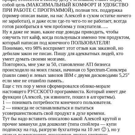
собой цель (МАКСИМАЛЬНЫЙ КОМФОРТ И УДОБСТВО
ПРИ РАБОТЕ С ПРОГРАММОЙ), полная тех. поддержка
(пример описан выше, на нас Алексей в сухом остатке ничего
не заработал), и даже если где-то чего-то не работает, всегда
готов разобраться в чем проблема у покупателя…..
Ну я даже не знаю, какие еще доводы приводить, чтобы
озвучить тот кайф, когда пользуешься именно тем продуктом,
который написан под конечного ПОЛЬЗОВАТЕЛЯ!
Понимаю, что 98% воспримет этот отзыв как заказной, но
дебилам закон не писан. Пишу для адекватных людей, кто
умеет думать своими мозгами.
Повторюсь, мне уже за 50, становление ATI бизнеса
происходило на моих глазах, начиная со Spectrum-Синклера
(паяли сами) и левых завозов IBM с двумя дисководами 5,25″
если мне не отшибло память..
Еще с тех пор у меня сформировался облико-морале
настоящего РУССКОГО программиста. Который имеет две
функции (Алексей, уж извините, пошел в алгоритмы).
1 — понимать потребности конечного пользователя.
2 — никогда не останавливаться и пытаться
усовершенствовать свой продукт в духе времени.
Тут бы надо вставить описалово какой Алексей крутой и
прочие заманухи для дошколят (типа спойлера — купи
подписку на год, разгрузи бухгалтера на 10 лет 🙂 ), но у
старых вымирающих динозавров другие критерии.