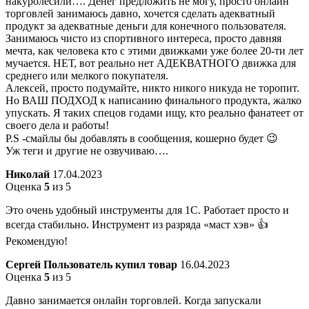
накуролесили…. Денег предложить не могу, просто онлайн
торговлей занимаюсь давно, хочется сделать адекватный
продукт за адекватные деньги для конечного пользователя.
Занимаюсь чисто из спортивного интереса, просто давняя
мечта, как человека кто с этими движками уже более 20-ти лет
мучается. НЕТ, вот реально нет АДЕКВАТНОГО движка для
среднего или мелкого покупателя.
Алексей, просто подумайте, никто никого никуда не торопит.
Но ВАШ ПОДХОД к написанию финального продукта, жалко
упускать. Я таких спецов годами ищу, кто реально фанатеет от
своего дела и работы!
P.S -смайлы бы добавлять в сообщения, кошерно будет 😉
Уж теги
и другие не озвучиваю….
Николай
17.04.2023
Оценка
5
из 5
Это очень удобный инструменты для 1С. Работает просто и
всегда стабильно. Инструмент из разряда «маст хэв» 👍
Рекомендую!
Сергей
Пользователь купил товар
16.04.2023
Оценка
5
из 5
Давно занимается онлайн торговлей. Когда запускали