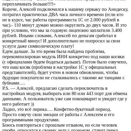
переплачивать больше!!!!»
Короче, Алексей подключился к нашему серваку по Анидеску,
потратил практически ДВА часа личного времени (если кто
не в курсе, час работы программиста 1С от 2.000 рублей в
час).- 110 минут думаю можно округлить до двух часов. И это
при условии, что мы за годовую лицензию заплатили 3.400
рублей. Иными словами, Алексей по деньгам сработал в
конкретный минус! И дополнительно не попросил за свои
услуги даже символическую плату!
Едем дальше. За это время была найдена проблема,
перекомпилирован модуль ИНН конкретно под наши косяки
(с официалами будем бодаться дальше). Потом было озвучено,
что наш косяк (проблема в настройке 1С у официальных
представителей), будет учтен в новом обновлении, чтобы
будущие покупатели не сталкивались с такими же танцами с
бубнами….
P.S. — Алексей, предлагаю сделать переключатель в
настройках модуля, выбирать или 80 или 443 порт для обмена
данными. А пользователь уже сам покошмарит и увидит где у
него работает ))
Ладно, это всё лирика…. Конфетно-букетный период.
Просто озвучу свои эмоции от работы с Алексеем и его
программными продуктами.
Боюсь повториться с прошлым отзывом, но если человек
профи, относится к своему делу с огоньком, ставит перед