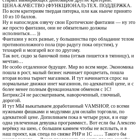
ЦЕНА-КАЧЕСТВО (ФУНКЦИОНАЛ)-ТЕХ. ПОДДЕРЖКА.
По всем критериям твердая пятерка, или как нынче принято
10 из 10 баллов.
Ну и напоследок озвучу свои Еротические фантазии — ну это
же просто фантазии, они не обязательно должны
исполниться…. ))
Фантазии у всех разные, у большинства про обладание телом
противоположного пола (про радугу пока опустим), у
технарей и мозгарей все по другому.
Так вот, сидю за баночкой пива (отзыв пишется в тяпницу), и
мечтаю…
Не особо отдаленное будущее. Мир во всем мире. Экономика
пошла в рост, малый бизнес начинает процветать, пошла
вторая волна тырнет магазиков. И тут начинается спрос на
нормальные движки инет магазинов, по адекватной цене, и с
более менее полным функционалом обменом с 1С!
Битрикс24 не рассматриваем, навороченный, глючный,
дорогой.
И тут МЫ выкатываем доработанный VAMSHOP, со всеми
нужными фишками и модулями для онлайн торговли, по
адекватной цене. Допиливаем пока в четыре руки, я и еще
одна увлеченная девушка программист.. Вот если бы Алексею
верёвку на шею, с большим камнем чтобы не всплыть, и в
наш проект, как спеца по связке PHP и 1С …… Такого бы