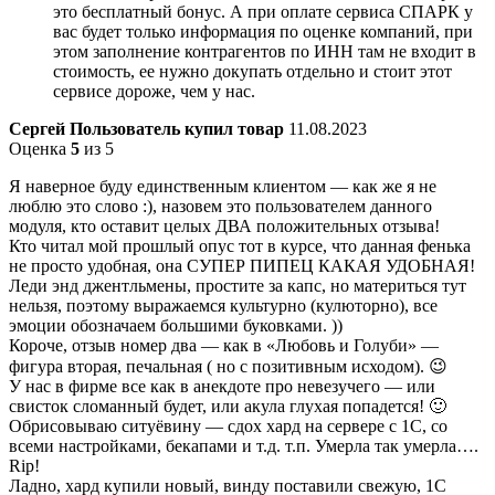
это бесплатный бонус. А при оплате сервиса СПАРК у
вас будет только информация по оценке компаний, при
этом заполнение контрагентов по ИНН там не входит в
стоимость, ее нужно докупать отдельно и стоит этот
сервисе дороже, чем у нас.
Сергей
Пользователь купил товар
11.08.2023
Оценка
5
из 5
Я наверное буду единственным клиентом — как же я не
люблю это слово :), назовем это пользователем данного
модуля, кто оставит целых ДВА положительных отзыва!
Кто читал мой прошлый опус тот в курсе, что данная фенька
не просто удобная, она СУПЕР ПИПЕЦ КАКАЯ УДОБНАЯ!
Леди энд джентльмены, простите за капс, но материться тут
нельзя, поэтому выражаемся культурно (кулюторно), все
эмоции обозначаем большими буковками. ))
Короче, отзыв номер два — как в «Любовь и Голуби» —
фигура вторая, печальная ( но с позитивным исходом). 😉
У нас в фирме все как в анекдоте про невезучего — или
свисток сломанный будет, или акула глухая попадется! 🙂
Обрисовываю ситуёвину — сдох хард на сервере с 1С, со
всеми настройками, бекапами и т.д. т.п. Умерла так умерла….
Rip!
Ладно, хард купили новый, винду поставили свежую, 1С