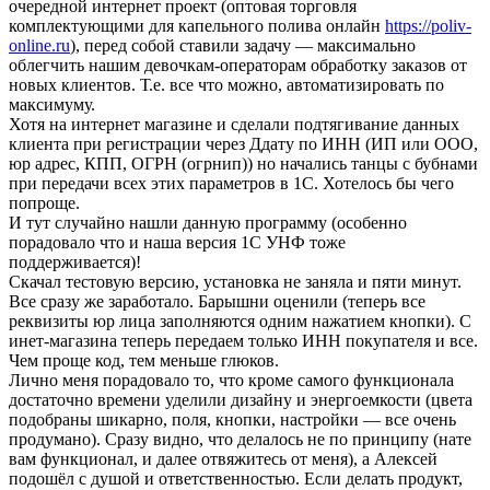
очередной интернет проект (оптовая торговля
комплектующими для капельного полива онлайн
https://poliv-
online.ru
), перед собой ставили задачу — максимально
облегчить нашим девочкам-операторам обработку заказов от
новых клиентов. Т.е. все что можно, автоматизировать по
максимуму.
Хотя на интернет магазине и сделали подтягивание данных
клиента при регистрации через Ддату по ИНН (ИП или ООО,
юр адрес, КПП, ОГРН (огрнип)) но начались танцы с бубнами
при передачи всех этих параметров в 1С. Хотелось бы чего
попроще.
И тут случайно нашли данную программу (особенно
порадовало что и наша версия 1С УНФ тоже
поддерживается)!
Скачал тестовую версию, установка не заняла и пяти минут.
Все сразу же заработало. Барышни оценили (теперь все
реквизиты юр лица заполняются одним нажатием кнопки). С
инет-магазина теперь передаем только ИНН покупателя и все.
Чем проще код, тем меньше глюков.
Лично меня порадовало то, что кроме самого функционала
достаточно времени уделили дизайну и энергоемкости (цвета
подобраны шикарно, поля, кнопки, настройки — все очень
продумано). Сразу видно, что делалось не по принципу (нате
вам функционал, и далее отвяжитесь от меня), а Алексей
подошёл с душой и ответственностью. Если делать продукт,