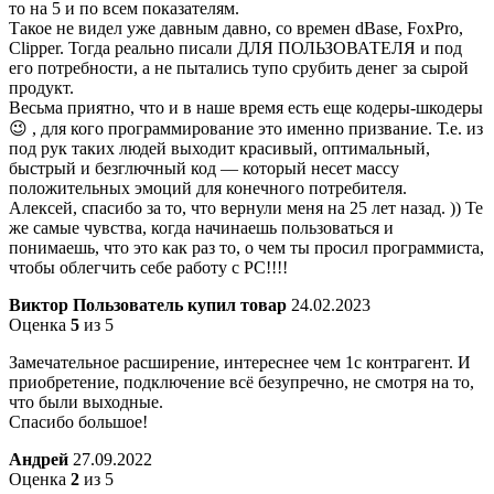
то на 5 и по всем показателям.
Такое не видел уже давным давно, со времен dBase, FoxPro,
Clipper. Тогда реально писали ДЛЯ ПОЛЬЗОВАТЕЛЯ и под
его потребности, а не пытались тупо срубить денег за сырой
продукт.
Весьма приятно, что и в наше время есть еще кодеры-шкодеры
😉 , для кого программирование это именно призвание. Т.е. из
под рук таких людей выходит красивый, оптимальный,
быстрый и безглючный код — который несет массу
положительных эмоций для конечного потребителя.
Алексей, спасибо за то, что вернули меня на 25 лет назад. )) Те
же самые чувства, когда начинаешь пользоваться и
понимаешь, что это как раз то, о чем ты просил программиста,
чтобы облегчить себе работу с РС!!!!
Виктор
Пользователь купил товар
24.02.2023
Оценка
5
из 5
Замечательное расширение, интереснее чем 1с контрагент. И
приобретение, подключение всё безупречно, не смотря на то,
что были выходные.
Спасибо большое!
Андрей
27.09.2022
Оценка
2
из 5