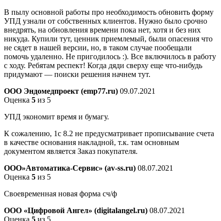
В пылу основной работы про необходимость обновить форму
УПД узнали от собственных клиентов. Нужно было срочно
внедрять, на обновления времени пока нет, хотя и без них
никуда. Купили тут, ценник приемлемый, были опасения что
не сядет в нашей версии, но, в таком случае пообещали
помочь удаленно. Не пригодилось :). Все включилось в работу
с ходу. Ребятам респект! Когда дяди сверху еще что-нибудь
придумают — поиски решения начнем тут.
ООО Эндомедпроект (emp77.ru)
09.07.2021
Оценка
5
из 5
УПД экономит время и бумагу.
К сожалению, 1с 8.2 не предусматривает прописывание счета
в качестве основания накладной, т.к. там основным
документом является Заказ покупателя.
ООО»Автоматика-Сервис» (av-ss.ru)
08.07.2021
Оценка
5
из 5
Своевременная новая форма сч/ф
ООО «Цифровой Ангел» (digitalangel.ru)
08.07.2021
Оценка
5
из 5