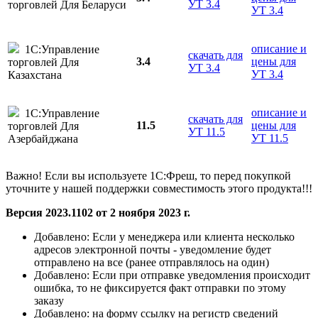
УТ 3.4
торговлей Для Беларуси
УТ 3.4
описание и
1С:Управление
скачать для
3.4
цены для
торговлей Для
УТ 3.4
УТ 3.4
Казахстана
описание и
1С:Управление
скачать для
11.5
цены для
торговлей Для
УТ 11.5
УТ 11.5
Азербайджана
Важно! Если вы используете 1С:Фреш, то перед покупкой
уточните у нашей поддержки совместимость этого продукта!!!
Версия 2023.1102 от 2 ноября 2023 г.
Добавлено:
Если у менеджера или клиента несколько
адресов электронной почты - уведомление будет
отправлено на все (ранее отправлялось на один)
Добавлено:
Если при отправке уведомления происходит
ошибка, то не фиксируется факт отправки по этому
заказу
Добавлено:
на форму ссылку на регистр сведений