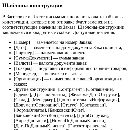
Шаблоны-конструкции
В Заголовке и Тексте письма можно использовать шаблоны-
конструкции, которые при отправке будут заменены на
соответствующие значения из Заказа. Шаблоны-конструкции
заключаются в квадратные скобки. Доступные значения:
[Номер] — заменяется на номер Заказа;
[Дата] — заменяется на дату документа Заказ клиента;
[Партнер] — наименование клиента;
[СуммаДокумента] — сумма заказа
[Валюта] — валюта документа заказ;
[Товары] — подставится информация с таблице товаров;
[Менеджер] — менеджер из заказа
[Организация] — наименование вашей организации в
заказе;
Другие конструкции: [Контрагент], [Соглашение],
[Сделка], [ГрафикОплаты], [ЖелаемаяДатаОтгрузки],
[Склад], [Менеджер], [ДополнительнаяИнформация],
[ДокументОснование], [Статус], [Согласован],
[ФормаОплаты], [БанковскийСчет],
[БанковскийСчетКонтрагента], [ДатаОтгрузки],
[АдресДоставки], [НомерПоДаннымКлиента],
[ДатаПоДаннымКлиента], [Грузоотправитель],