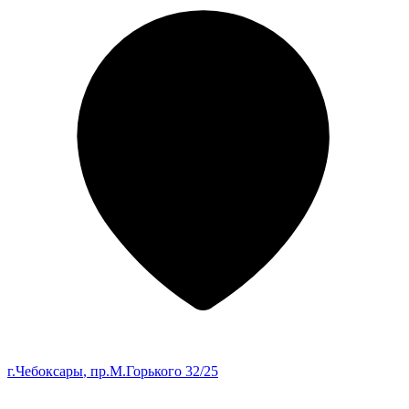
г.Чебоксары
, пр.М.Горького 32/25