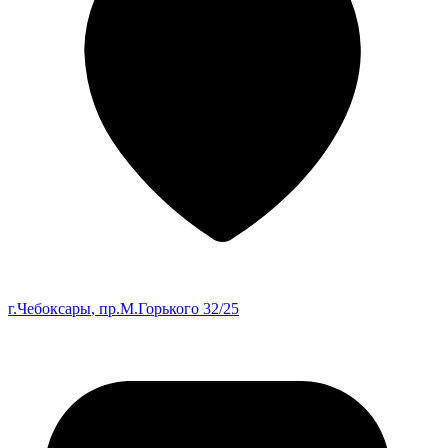
г.Чебоксары
, пр.М.Горького 32/25