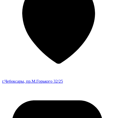
г.Чебоксары
, пр.М.Горького 32/25