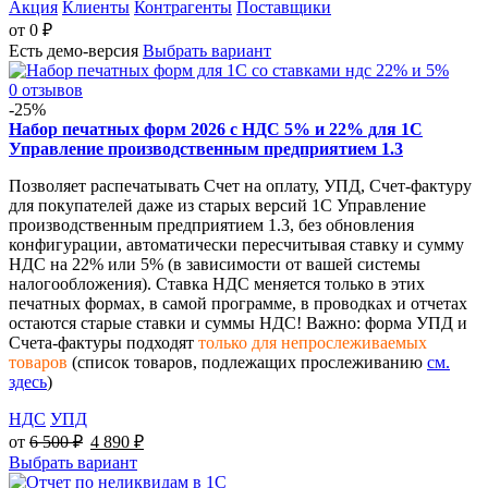
Акция
Клиенты
Контрагенты
Поставщики
от
0
₽
Есть демо-версия
Выбрать вариант
0 отзывов
-25%
Набор печатных форм 2026 с НДС 5% и 22% для 1С
Управление производственным предприятием 1.3
Позволяет распечатывать Счет на оплату, УПД, Счет-фактуру
для покупателей даже из старых версий 1С Управление
производственным предприятием 1.3, без обновления
конфигурации, автоматически пересчитывая ставку и сумму
НДС на 22% или 5% (в зависимости от вашей системы
налогообложения). Ставка НДС меняется только в этих
печатных формах, в самой программе, в проводках и отчетах
остаются старые ставки и суммы НДС! Важно: форма УПД и
Счета-фактуры подходят
только для непрослеживаемых
товаров
(список товаров, подлежащих прослеживанию
см.
здесь
)
НДС
УПД
от
6 500
₽
4 890
₽
Выбрать вариант