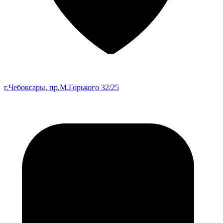
г.Чебоксары
, пр.М.Горького 32/25