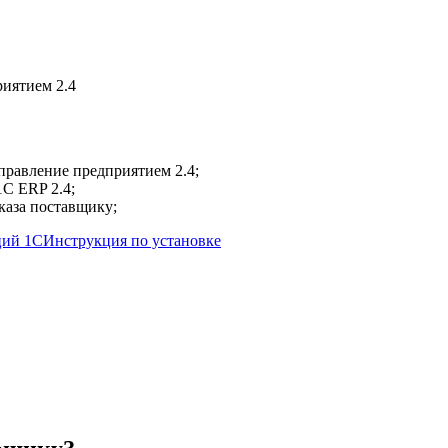
правление предприятием 2.4;
1С ERP 2.4;
каза поставщику;
ций 1С
Инструкция по установке