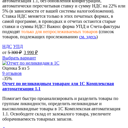
автоматизация 1.1, без обновления конфигурации,
автоматически пересчитывая ставку и сумму НДС на 22% или
5% (в зависимости от вашей системы налогообложения).
Ставка НДС меняется только в этих печатных формах, в
самой программе, в проводках и отчетах остаются старые
ставки и суммы НДС! Важно: форма УПД и Счета-фактуры
подходят
только для непрослеживаемых товаров
(список
товаров, подлежащих прослеживанию
см. здесь
)
НДС
УПД
от
5 300
₽
3 990
₽
Выбрать вариант
Оценка
5
из 5
9 отзывов
-35%
Отчет по неликвидным товарам для 1С Комплексная
автоматизация 1.1
Помогает быстро проанализировать и разделить товары по
группам ликвидности, определить неликвидные и
высоколиквидные товары в 1С Комплексная автоматизация
1.1. Освободите склад от залежалого товара, увеличите
оборачиваемость товарных запасов.