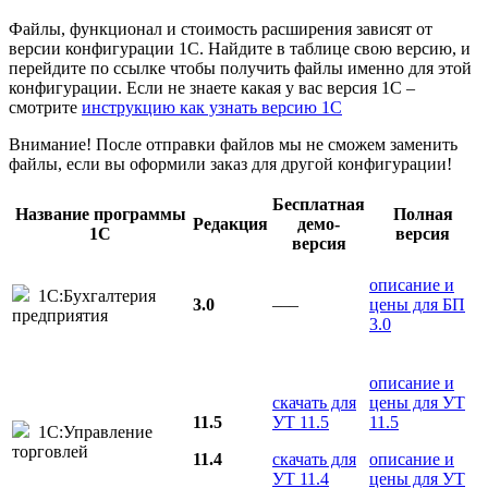
Файлы, функционал и стоимость расширения зависят от
версии конфигурации 1С. Найдите в таблице свою версию, и
перейдите по ссылке чтобы получить файлы именно для этой
конфигурации. Если не знаете какая у вас версия 1С –
смотрите
инструкцию как узнать версию 1С
Внимание! После отправки файлов мы не сможем заменить
файлы, если вы оформили заказ для другой конфигурации!
Бесплатная
Название программы
Полная
Редакция
демо-
1С
версия
версия
описание и
1С:Бухгалтерия
3.0
–––
цены для БП
предприятия
3.0
описание и
скачать для
цены для УТ
11.5
УТ 11.5
11.5
1С:Управление
торговлей
11.4
скачать для
описание и
УТ 11.4
цены для УТ