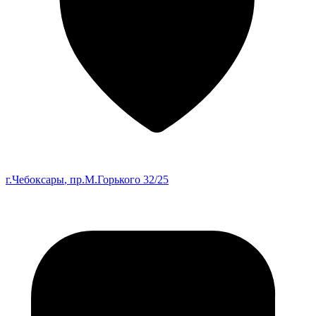
г.Чебоксары
, пр.М.Горького 32/25