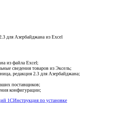
на из файла Excel;
ные сведения товаров из Эксель;
озница, редакция 2.3 для Азербайджана;
ваших поставщиков;
нения конфигурации;
ций 1С
Инструкция по установке