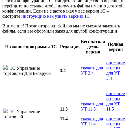
версии конфигурации 1С. Найдите в таблице свою версию, и
перейдите по ссылке чтобы получить файлы именно для этой
конфигурации. Если не знаете какая у вас версия 1С –
смотрите
инструкцию как узнать версию 1С
Внимание! После отправки файлов мы не сможем заменить
файлы, если вы оформили заказ для другой конфигурации!
Бесплатная
Полная
Название программы 1С
Редакция
демо-
версия
версия
описание
скачать для
и цены
1С:Управление
3.4
УТ 3.4
для УТ
торговлей Для Беларуси
3.4
описание
и цены
скачать для
для УТ
11.5
УТ 11.5
11.5
1С:Управление
торговлей
11.4
скачать для
описание
УТ 11.4
и цены