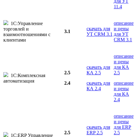
для УТ
11.4
описание
1С:Управление
скачать для
и цены
торговлей и
3.1
УТ CRM 3.1
для УТ
взаимоотношениями с
CRM 3.1
клиентами
описание
и цены
скачать для
для КА
2.5
КА 2.5
2.5
1С:Комплексная
автоматизация
2.4
скачать для
описание
КА 2.4
и цены
для КА
2.4
описание
и цены
скачать для
для ERP
2.5
ERP 2.5
2.5
1С:ERP Управление