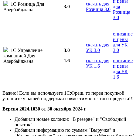
и цены
скачать для
1С:Розница Для
3.0
для
Розница 3.0
Азербайджана
Розница
3.0
описание
и цены
скачать для
для УК
1С:Управление
3.0
УК 3.0
3.0
компанией Для
1.6
скачать для
описание
Азербайджана
УК 1.6
и цены
для УК
1.6
Важно! Если вы используете 1С:Фреш, то перед покупкой
уточните у нашей поддержки совместимость этого продукта!!!
Версия 2024.1030 от 30 октября 2024 г.
Добавили новые колонки: "В резерве" и "Свободный
остаток"
Добавили информацию по суммам "Выручка" и
"Валовая прибыль" в разрезе периодов (Месяца/Квартал/