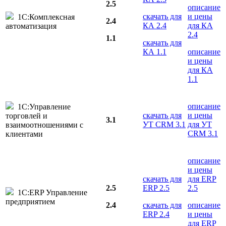
2.5
описание
скачать для
и цены
1С:Комплексная
2.4
КА 2.4
для КА
автоматизация
2.4
1.1
скачать для
КА 1.1
описание
и цены
для КА
1.1
описание
1С:Управление
скачать для
и цены
торговлей и
3.1
УТ CRM 3.1
для УТ
взаимоотношениями с
CRM 3.1
клиентами
описание
и цены
скачать для
для ERP
2.5
ERP 2.5
2.5
1С:ERP Управление
предприятием
2.4
скачать для
описание
ERP 2.4
и цены
для ERP