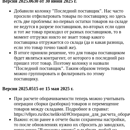
Версия 2025.0630 от 30 июня 2025 г.
Добавили колонку "Последний поставщик". Нас часто
просили отфильтровать товары по поставщику, но здесь
есть две проблемы: во-первых остатки товаров на складе
не ведутся в разрезе поставщиков, во-вторых если один
и тот же товар приходил от разных поставщиков, то в
момент отгрузки никто не знает товар какого
поставщика отгружается со склада (да и какая разница,
если это товар точно такой же).
В итоге приняли решение, что для товара поставщиком
будет являться контрагент, от которого в последний раз
пришел этот товар. Поэтому колонку и назвали
"Последний поставщик". Таким образом теперь товары
можно группировать и фильтровать по этому
поставщику.
Версия 2025.0515 от 15 мая 2025 г.
При расчете оборачиваемости теперь можно учитывать
операции сборки (разборки) товаров и перемещение
товаров между складами. Подробнее в справке:
https://v8pro.ru/doc/nelikvid/#Операции_для_расчета_обор
Важно: если ранее в отчете были сохранены настройки,
то после обновлениях нужно их сбросить до заводских,
через меню "Варианты отчета" и выбрать любой из