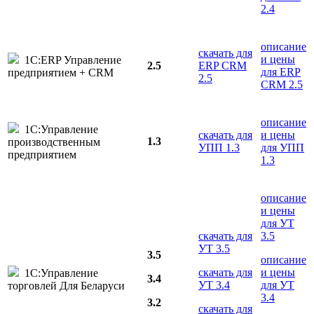
2.4
описание
скачать для
и цены
1С:ERP Управление
2.5
ERP CRM
для ERP
предприятием + CRM
2.5
CRM 2.5
описание
1С:Управление
скачать для
и цены
1.3
производственным
УПП 1.3
для УПП
предприятием
1.3
описание
и цены
для УТ
скачать для
3.5
УТ 3.5
3.5
описание
скачать для
и цены
1С:Управление
3.4
УТ 3.4
для УТ
торговлей Для Беларуси
3.4
3.2
скачать для