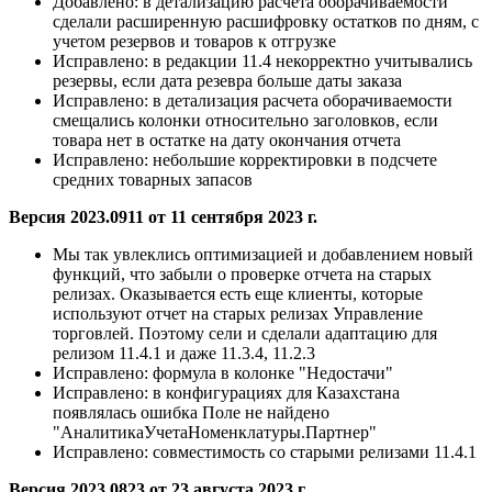
Добавлено:
в детализацию расчета оборачиваемости
сделали расширенную расшифровку остатков по дням, с
учетом резервов и товаров к отгрузке
Исправлено:
в редакции 11.4 некорректно учитывались
резервы, если дата резевра больше даты заказа
Исправлено:
в детализация расчета оборачиваемости
смещались колонки относительно заголовков, если
товара нет в остатке на дату окончания отчета
Исправлено:
небольшие корректировки в подсчете
средних товарных запасов
Версия 2023.0911 от 11 сентября 2023 г.
Мы так увлеклись оптимизацией и добавлением новый
функций, что забыли о проверке отчета на старых
релизах. Оказывается есть еще клиенты, которые
используют отчет на старых релизах Управление
торговлей. Поэтому сели и сделали адаптацию для
релизом 11.4.1 и даже 11.3.4, 11.2.3
Исправлено:
формула в колонке "Недостачи"
Исправлено:
в конфигурациях для Казахстана
появлялась ошибка Поле не найдено
"АналитикаУчетаНоменклатуры.Партнер"
Исправлено:
совместимость со старыми релизами 11.4.1
Версия 2023.0823 от 23 августа 2023 г.